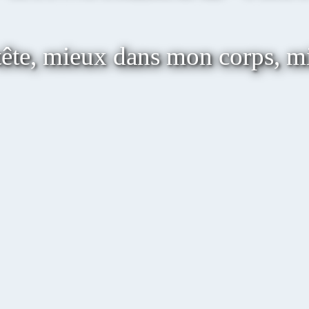
ête, mieux dans mon corps, m
Avancer et m'épanouir