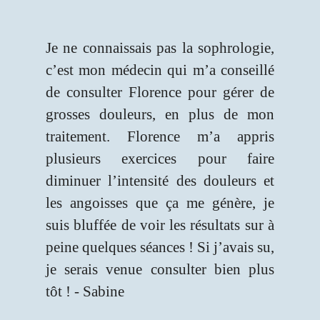
s
Je ne connaissais pas la sophrologie,
Ce q
r
c’est mon médecin qui m’a conseillé
posé
e
de consulter Florence pour gérer de
a s
er
grosses douleurs, en plus de mon
con
i
traitement. Florence m’a appris
l’éc
s
plusieurs exercices pour faire
lui 
is
diminuer l’intensité des douleurs et
ell
e
les angoisses que ça me génère, je
plus
,
suis bluffée de voir les résultats sur à
4e 
x
peine quelques séances ! Si j’avais su,
amé
t
je serais venue consulter bien plus
not
e
tôt ! - Sabine
mes 
i