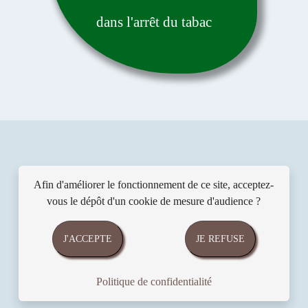
dans l'arrêt du tabac
Témoignages
Afin d'améliorer le fonctionnement de ce site, acceptez-
vous le dépôt d'un cookie de mesure d'audience ?
Les participants aux
consultations de sophrologie
J'ACCEPTE
JE REFUSE
de Florence Barrier partagent
leur expérience.
Politique de confidentialité