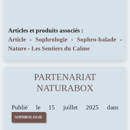
FLORENCE BARRIER
SOPHROLOGIE - HYPNOTHÉRAPIE -
Articles et produits associés :
PHOTOSTIMULATION
Article
-
Sophrologie
-
Sophro-balade
-
Nature
-
Les Sentiers du Calme
Avancer et m'épanouir
PARTENARIAT
NATURABOX
Publié le 15 juillet 2025 dans
SOPHROLOGIE