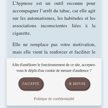
L’hypnose est un outil reconnu pour
accompagner l’arrêt du tabac, car elle agit
sur les automatismes, les habitudes et les
associations inconscientes liées à la
cigarette.
Elle ne remplace pas votre motivation,
mais elle vient la renforcer et faciliter le
changement.
Afin d'améliorer le fonctionnement de ce site, acceptez-
vous le dépôt d'un cookie de mesure d'audience ?
Est-ce que je vais arrêter dès la
J'ACCEPTE
JE REFUSE
première séance ?
Politique de confidentialité
Certaines personnes arrêtent rapidement,