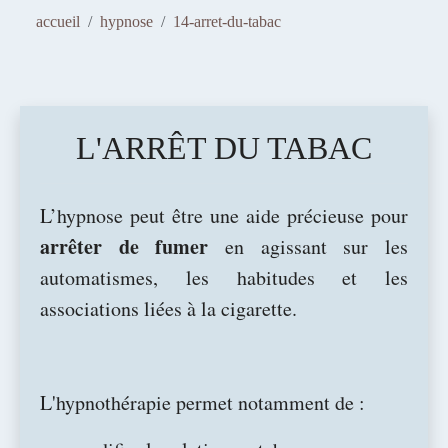
FLORENCE BARRIER
accueil
hypnose
14-arret-du-tabac
SOPHROLOGIE - HYPNOTHÉRAPIE -
PHOTOSTIMULATION
L'ARRÊT DU TABAC
Avancer et m'épanouir
L’hypnose peut être une aide précieuse pour
arrêter de fumer
en agissant sur les
automatismes, les habitudes et les
associations liées à la cigarette.
L'hypnothérapie permet notamment de :