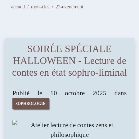
FLORENCE BARRIER
accueil
mots-cles
22-evenement
SOPHROLOGIE - HYPNOTHÉRAPIE -
PHOTOSTIMULATION
SOIRÉE SPÉCIALE
Avancer et m'épanouir
HALLOWEEN - Lecture de
contes en état sophro-liminal
Publié le 10 octobre 2025 dans
SOPHROLOGIE