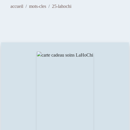
FLORENCE BARRIER
accueil
mots-cles
25-lahochi
SOPHROLOGIE - HYPNOTHÉRAPIE -
PHOTOSTIMULATION
Avancer et m'épanouir