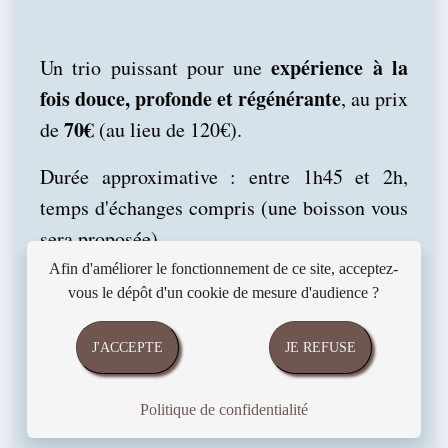
expérience à la
Un trio puissant pour une
fois douce, profonde et régénérante
, au prix
70€
de
(au lieu de 120€).
Durée approximative : entre 1h45 et 2h,
temps d'échanges compris (une boisson vous
sera proposée).
Afin d'améliorer le fonctionnement de ce site, acceptez-
vous le dépôt d'un cookie de mesure d'audience ?
* Cette formule est ouverte à la réservation
J'ACCEPTE
JE REFUSE
jusqu'au 1er décembre inclus
(possibilité
de réserver votre prestation jusqu'à fin 2026,
Politique de confidentialité
il faut seulement que la réservation soit