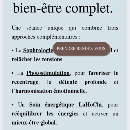
bien-être complet.
Une séance unique qui combine trois
approches complémentaires :
Sophrologie
apaiser le mental
•
La
, pour
et
PRENDRE RENDEZ-VOUS
relâcher les tensions
.
Photostimulation
favoriser le
•
La
, pour
recentrage
détente profonde
, la
et
harmonisation émotionnelle
l’
.
Soin énergétique LaHoChi
•
Un
, pour
rééquilibrer les énergies
et activer un
mieux-être global
.