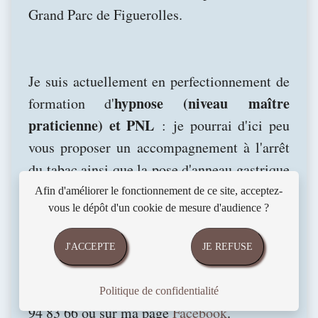
Grand Parc de Figuerolles.
Je suis actuellement en perfectionnement de
hypnose (niveau maître
formation d'
praticienne) et PNL
: je pourrai d'ici peu
vous proposer un accompagnement à l'arrêt
du tabac ainsi que la pose d'anneau gastrique
virtuel dans le cadre de la gestion du poids.
Afin d'améliorer le fonctionnement de ce site, acceptez-
vous le dépôt d'un cookie de mesure d'audience ?
Pour vous inscrire : vous pouvez soit réserver 
J'ACCEPTE
JE REFUSE
votre place sur le planning : 
réservations
soit en me contactant directement au 06 17 
Politique de confidentialité
94 83 66 ou sur ma page 
Facebook
.