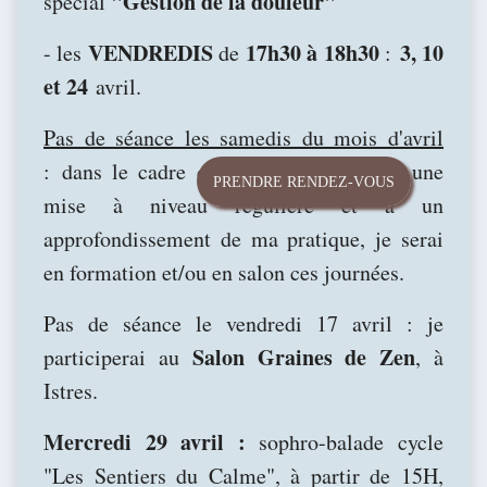
"Gestion de la douleur"
spécial
VENDREDIS
17h30 à 18h30
3, 10
- les
de
:
et 24
avril.
Pas de séance les samedis du mois d'avril
: dans le cadre de mon engagement à une
PRENDRE RENDEZ-VOUS
mise à niveau régulière et à un
approfondissement de ma pratique, je serai
en formation et/ou en salon ces journées.
Pas de séance le vendredi 17 avril : je
Salon Graines de Zen
participerai au
, à
Istres.
Mercredi 29 avril :
sophro-balade cycle
"Les Sentiers du Calme", à partir de 15H,