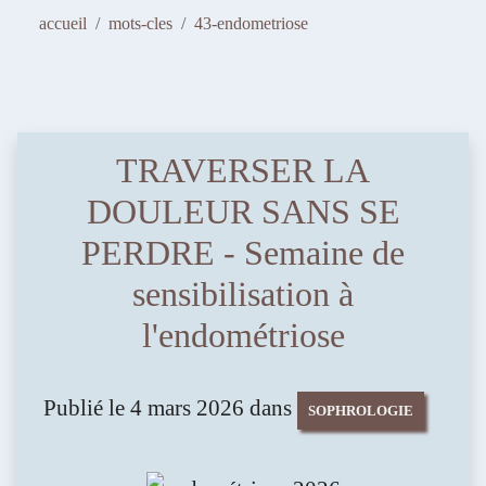
FLORENCE BARRIER
accueil
mots-cles
43-endometriose
SOPHROLOGIE - HYPNOTHÉRAPIE -
PHOTOSTIMULATION
TRAVERSER LA
Avancer et m'épanouir
DOULEUR SANS SE
PERDRE - Semaine de
sensibilisation à
l'endométriose
Publié le 4 mars 2026 dans
SOPHROLOGIE