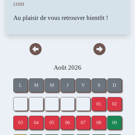
com
Au plaisir de vous retrouver bientôt !
Août 2026
L
M
M
J
V
S
D
00
00
00
00
00
01
02
03
04
05
06
07
08
09