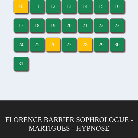
10
11
12
13
14
15
16
17
18
19
20
21
22
23
24
25
26
27
28
29
30
31
FLORENCE BARRIER SOPHROLOGUE -
MARTIGUES - HYPNOSE